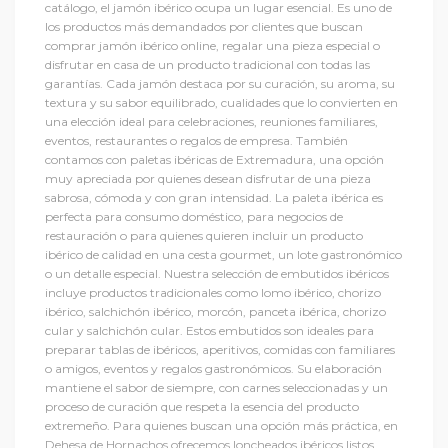
catálogo, el jamón ibérico ocupa un lugar esencial. Es uno de
los productos más demandados por clientes que buscan
comprar jamón ibérico online, regalar una pieza especial o
disfrutar en casa de un producto tradicional con todas las
garantías. Cada jamón destaca por su curación, su aroma, su
textura y su sabor equilibrado, cualidades que lo convierten en
una elección ideal para celebraciones, reuniones familiares,
eventos, restaurantes o regalos de empresa. También
contamos con paletas ibéricas de Extremadura, una opción
muy apreciada por quienes desean disfrutar de una pieza
sabrosa, cómoda y con gran intensidad. La paleta ibérica es
perfecta para consumo doméstico, para negocios de
restauración o para quienes quieren incluir un producto
ibérico de calidad en una cesta gourmet, un lote gastronómico
o un detalle especial. Nuestra selección de embutidos ibéricos
incluye productos tradicionales como lomo ibérico, chorizo
ibérico, salchichón ibérico, morcón, panceta ibérica, chorizo
cular y salchichón cular. Estos embutidos son ideales para
preparar tablas de ibéricos, aperitivos, comidas con familiares
o amigos, eventos y regalos gastronómicos. Su elaboración
mantiene el sabor de siempre, con carnes seleccionadas y un
proceso de curación que respeta la esencia del producto
extremeño. Para quienes buscan una opción más práctica, en
Dehesa de Hornachos ofrecemos loncheados ibéricos listos