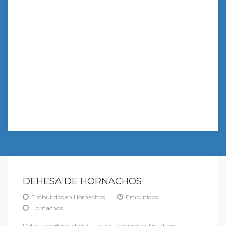
DEHESA DE HORNACHOS
Embutidos en Hornachos
Embutidos
Hornachos
Dehesa de Hornachos S.L. es una empresa ubicada en