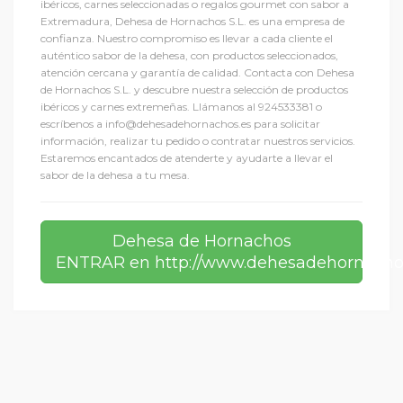
ibéricos, carnes seleccionadas o regalos gourmet con sabor a
Extremadura, Dehesa de Hornachos S.L. es una empresa de
confianza. Nuestro compromiso es llevar a cada cliente el
auténtico sabor de la dehesa, con productos seleccionados,
atención cercana y garantía de calidad. Contacta con Dehesa
de Hornachos S.L. y descubre nuestra selección de productos
ibéricos y carnes extremeñas. Llámanos al 924533381 o
escríbenos a info@dehesadehornachos.es para solicitar
información, realizar tu pedido o contratar nuestros servicios.
Estaremos encantados de atenderte y ayudarte a llevar el
sabor de la dehesa a tu mesa.
Dehesa de Hornachos
ENTRAR en http://www.dehesadehornacho