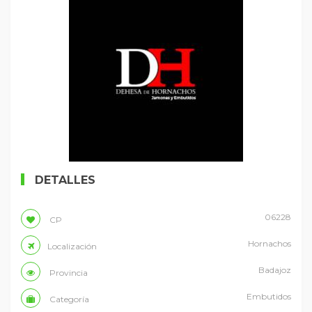
DETALLES
06228
CP
Hornachos
Localización
Badajoz
Provincia
Embutidos
Categoría